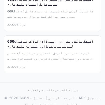
سب سے قابل اعتماد پلیٹ فارم
666d کا تعارف: آپ کی تمام ڈیجیٹل ضروریات کا حل آج کے
دور میں جب انٹرنیٹ پر ہزاروں ویب سائٹس...
29 اپریل 2026
666d: آفیشل سافٹ ویئر اور ایپس ڈاؤن لوڈ کرنے کے
لیے سب سے محفوظ اور بہترین پلیٹ فارم
ڈیجیٹل دنیا میں آفیشل سافٹ ویئر کی اہمیت آج کے اس
جدید دور میں جہاں اسمارٹ فونز اور کمپیوٹرز ہماری...
27 اپریل 2026
سياسة الخصوصية
الشروط والأحكام
© 2026 666d - الموقع الرسمي | تحميل APK وتسجيل
الدخول. جميع الحقوق محفوظة.