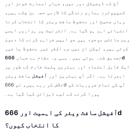
آج کے ڈیجیٹل دور میں، جہاں اسمارٹ فونز اور
کمپیوٹرز ہماری زندگی کا لازمی حصہ بن چکے ہیں،
وہاں صحیح اور محفوظ سافٹ ویئر کا انتخاب کرنا
انتہائی اہم ہو گیا ہے۔ انٹرنیٹ پر ہزاروں ایسی
ویب سائٹس موجود ہیں جو ایپس فراہم کرنے کا دعویٰ
کرتی ہیں، لیکن ان میں سے اکثر غیر محفوظ یا غیر
666d
تصدیق شدہ ہوتی ہیں۔ یہی وہ مقام ہے جہاں
ایک قابل اعتماد اور بہترین پلیٹ فارم کے طور پر
ابھرتا ہے۔ اگر آپ بہترین اور
آفیشل
سافٹ ویئر
تلاش کر رہے ہیں، تو 666d آپ کی تمام ضروریات کو
پورا کرنے کے لیے ڈیزائن کیا گیا ہے۔
آفیشل سافٹ ویئر کی اہمیت اور 666d
کا انتخاب کیوں؟