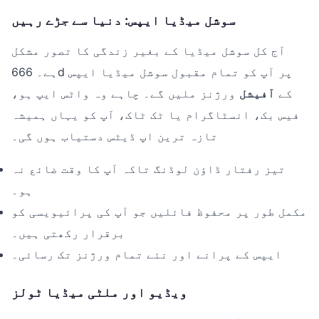
سوشل میڈیا ایپس: دنیا سے جڑے رہیں
آج کل سوشل میڈیا کے بغیر زندگی کا تصور مشکل
ہے۔ 666d پر آپ کو تمام مقبول سوشل میڈیا ایپس
کے
آفیشل
ورژنز ملیں گے۔ چاہے وہ واٹس ایپ ہو،
فیس بک، انسٹاگرام یا ٹک ٹاک، آپ کو یہاں ہمیشہ
تازہ ترین اپ ڈیٹس دستیاب ہوں گی۔
تیز رفتار ڈاؤن لوڈنگ تاکہ آپ کا وقت ضائع نہ
ہو۔
مکمل طور پر محفوظ فائلیں جو آپ کی پرائیویسی کو
برقرار رکھتی ہیں۔
ایپس کے پرانے اور نئے تمام ورژنز تک رسائی۔
ویڈیو اور ملٹی میڈیا ٹولز