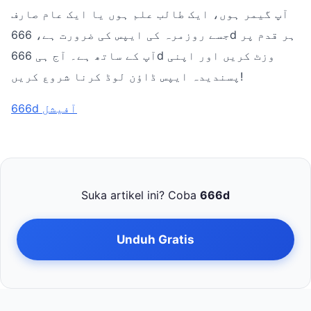
آپ گیمر ہوں، ایک طالب علم ہوں یا ایک عام صارف
جسے روزمرہ کی ایپس کی ضرورت ہے، 666d ہر قدم پر
آپ کے ساتھ ہے۔ آج ہی 666d وزٹ کریں اور اپنی
پسندیدہ ایپس ڈاؤن لوڈ کرنا شروع کریں!
666d آفیشل
Suka artikel ini? Coba
666d
Unduh Gratis