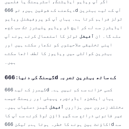
اگر آپ ویڈیو ایڈیٹنگ، اسٹریمنگ یا فلمیں
دیکھنے کے شوقین ہیں، تو 666d آپ کے لیے بہترین
ٹولز فراہم کرتا ہے۔ یہاں آپ کو پروفیشنل ویڈیو
ایڈیٹرز سے لے کر ایچ ڈی ویڈیو پلیئرز تک سب کچھ
ملے گا۔ ان
آفیشل
ٹولز کا استعمال کرتے ہوئے آپ
اپنی تخلیقی صلاحیتوں کو نکھار سکتے ہیں اور
بہترین کوالٹی میں ویڈیوز کا لطف اٹھا سکتے
ہیں۔
گیمنگ کی دنیا: 666d کے ساتھ بہترین تجربہ
گیمرز کے لیے 666d کسی خزانے سے کم نہیں ہے۔
یہاں ایکشن، ایڈونچر، پہیلی اور ریسنگ جیسے
مختلف زمروں میں ہزاروں
آفیشل
گیمز دستیاب ہیں۔
غیر قانونی ذرائع سے گیم ڈاؤن لوڈ کرنے سے آپ کا
اکاؤنٹ بین ہونے کا خطرہ ہوتا ہے، لیکن 666d سے