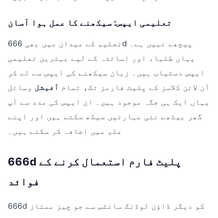
تعلیمی ایپس: سیکھنے کا عمل ہوا آسان
تعلیم کے میدان میں بھی 666d پیچھے نہیں ہے۔
یہاں طلباء اور اساتذہ کے لیے بہترین تعلیمی
ایپس دستیاب ہیں۔ زبان سیکھنے کی ایپس سے لے کر
آن لائن کلاسز کے پلیٹ فارمز تک، تمام
آفیشل
وسائل
یہاں ایک ہی جگہ موجود ہیں۔ ان ایپس کی مدد سے آپ
گھر بیٹھے نئی مہارتیں سیکھ سکتے ہیں اور اپنے
علم میں اضافہ کر سکتے ہیں۔
666d پلیٹ فارم استعمال کرنے کے
فوائد
666d کو دیگر ڈاؤن لوڈنگ سائٹس سے جو چیز ممتاز