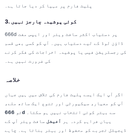
پلیٹ فارم پر مہیا کر دیا جاتا ہے۔
3. کوئی پوشیدہ چارجز نہیں
666d پر دستیاب اکثر سافٹ ویئر اور ایپس مفت
ڈاؤن لوڈ کے لیے دستیاب ہیں۔ آپ کو کسی بھی قسم
کی رجسٹریشن فیس یا پوشیدہ اخراجات کی فکر کرنے
کی ضرورت نہیں ہے۔
خلاصہ
اگر آپ ایک ایسے پلیٹ فارم کی تلاش میں ہیں جہاں
آپ کو معیار، سیکیورٹی اور تنوع ایک ساتھ ملے،
سے بہتر کوئی انتخاب نہیں ہو سکتا۔
666d
تو
یہاں فراہم کردہ ہر
آفیشل
سافٹ ویئر آپ کے
ڈیجیٹل تجربے کو محفوظ اور بہتر بناتا ہے۔ چاہے