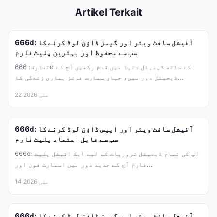
Artikel Terkait
666d: آفیشل سافٹ ویئر اور گیمز ڈاؤن لوڈ کرنے کا
سب سے محفوظ اور بہترین پلیٹ فارم
تعارف: 666d کے ساتھ ڈیجیٹل دنیا میں قدم رکھیں آج کے
ڈیجیٹل دور میں، جہاں سمارٹ فونز ہماری زندگی کا...
22 مئی 2026
666d: آفیشل سافٹ ویئر اور ایپس ڈاؤن لوڈ کرنے کا
سب سے قابل اعتماد پلیٹ فارم
666d: آپ کی تمام ڈیجیٹل ضروریات کے لیے ایک آفیشل پلیٹ
فارم آج کے جدید دور میں اسمارٹ فون اور...
14 مئی 2026
666d: آفیشل سافٹ ویئر اور گیمز ڈاؤن لوڈ کرنے کا