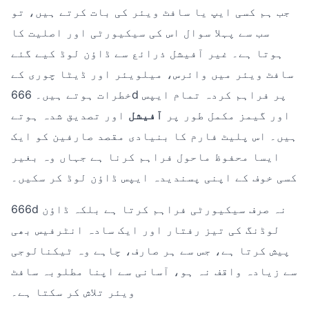
جب ہم کسی ایپ یا سافٹ ویئر کی بات کرتے ہیں، تو
سب سے پہلا سوال اس کی سیکیورٹی اور اصلیت کا
ہوتا ہے۔ غیر آفیشل ذرائع سے ڈاؤن لوڈ کیے گئے
سافٹ ویئر میں وائرس، میلویئر اور ڈیٹا چوری کے
خطرات ہوتے ہیں۔ 666d پر فراہم کردہ تمام ایپس
اور گیمز مکمل طور پر
آفیشل
اور تصدیق شدہ ہوتے
ہیں۔ اس پلیٹ فارم کا بنیادی مقصد صارفین کو ایک
ایسا محفوظ ماحول فراہم کرنا ہے جہاں وہ بغیر
کسی خوف کے اپنی پسندیدہ ایپس ڈاؤن لوڈ کر سکیں۔
666d نہ صرف سیکیورٹی فراہم کرتا ہے بلکہ ڈاؤن
لوڈنگ کی تیز رفتار اور ایک سادہ انٹرفیس بھی
پیش کرتا ہے، جس سے ہر صارف، چاہے وہ ٹیکنالوجی
سے زیادہ واقف نہ ہو، آسانی سے اپنا مطلوبہ سافٹ
ویئر تلاش کر سکتا ہے۔