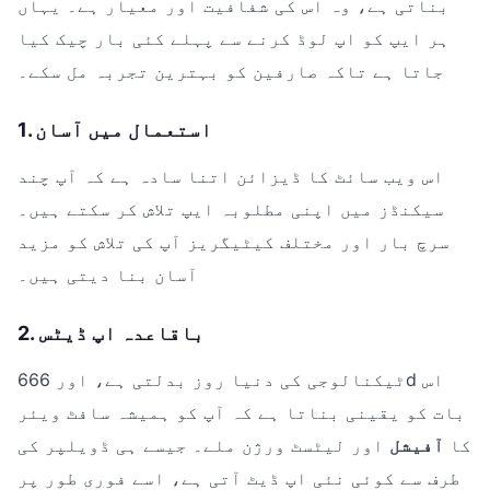
بناتی ہے، وہ اس کی شفافیت اور معیار ہے۔ یہاں
ہر ایپ کو اپ لوڈ کرنے سے پہلے کئی بار چیک کیا
جاتا ہے تاکہ صارفین کو بہترین تجربہ مل سکے۔
1. استعمال میں آسان
اس ویب سائٹ کا ڈیزائن اتنا سادہ ہے کہ آپ چند
سیکنڈز میں اپنی مطلوبہ ایپ تلاش کر سکتے ہیں۔
سرچ بار اور مختلف کیٹیگریز آپ کی تلاش کو مزید
آسان بنا دیتی ہیں۔
2. باقاعدہ اپ ڈیٹس
ٹیکنالوجی کی دنیا روز بدلتی ہے، اور 666d اس
بات کو یقینی بناتا ہے کہ آپ کو ہمیشہ سافٹ ویئر
کا
آفیشل
اور لیٹسٹ ورژن ملے۔ جیسے ہی ڈویلپر کی
طرف سے کوئی نئی اپ ڈیٹ آتی ہے، اسے فوری طور پر