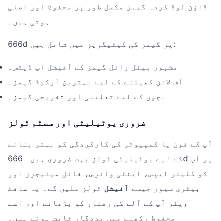
ڈاؤن لوڈ کردہ گیمز مکمل طور پر محفوظ اور اصلی
ہوتی ہیں۔
666d پر گیمز کی کیٹیگریز میں شامل ہیں:
مشہور بیٹل رائل گیمز کے آفیشل اپ ڈیٹس۔
آف لائن کھیلنے کے لیے بہترین آرکیڈ گیمز۔
بچوں کے لیے تعلیمی اور تفریحی گیمز۔
ضروری یوٹیلیٹی اور سسٹم ٹولز
آپ کے فون یا کمپیوٹر کی کارکردگی کو بہتر بنانے
کے لیے یوٹیلیٹی ٹولز بہت ضروری ہیں۔ 666d پر آپ
کو کلینر ایپس، اینٹی وائرس، فائل مینیجرز اور
بیٹری سیور جیسے
آفیشل
ٹولز ملیں گے۔ یہ سافٹ
ویئر آپ کے آلے کی رفتار کو بڑھانے اور اسے
محفوظ رکھنے میں مددگار ثابت ہوتے ہیں۔