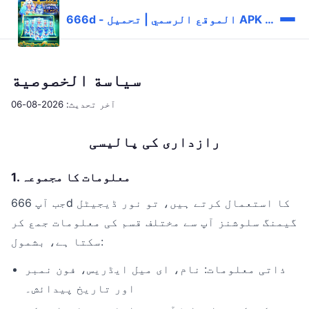
666d - الموقع الرسمي | تحميل APK وتسجيل الدخول
سياسة الخصوصية
آخر تحديث: 2026-08-06
رازداری کی پالیسی
1. معلومات کا مجموعہ
جب آپ 666d کا استعمال کرتے ہیں، تو نور ڈیجیٹل
گیمنگ سلوشنز آپ سے مختلف قسم کی معلومات جمع کر
سکتا ہے، بشمول:
ذاتی معلومات: نام، ای میل ایڈریس، فون نمبر
اور تاریخ پیدائش۔