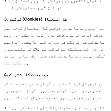
قانونی تقاضوں کو پورا کرنا اور پاکستان کے
قوانین کی پاسداری کرنا۔
3. کوکیز (Cookies) کا استعمال
ہم اپنی ویب سائٹ پر کوکیز کا استعمال کرتے ہیں
تاکہ آپ کی ترجیحات کو یاد رکھا جا سکے اور ویب
سائٹ کی کارکردگی کا تجزیہ کیا جا سکے۔ آپ اپنے
براؤزر کی سیٹنگز سے کوکیز کو بلاک کر سکتے ہیں،
لیکن اس سے ویب سائٹ کے کچھ حصوں تک رسائی متاثر
ہو سکتی ہے۔
4. معلومات کا اشتراک
نور ڈیجیٹل گیمنگ سلوشنز آپ کی ذاتی معلومات کو
کسی تیسرے فریق کو فروخت نہیں کرتا۔ تاہم، ہم
درج ذیل صورتوں میں معلومات شیئر کر سکتے ہیں:
قانونی حکام یا حکومت پاکستان کے مطالبے پر۔