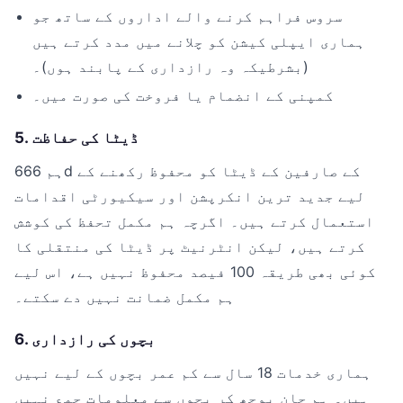
سروس فراہم کرنے والے اداروں کے ساتھ جو
ہماری ایپلی کیشن کو چلانے میں مدد کرتے ہیں
(بشرطیکہ وہ رازداری کے پابند ہوں)۔
کمپنی کے انضمام یا فروخت کی صورت میں۔
5. ڈیٹا کی حفاظت
ہم 666d کے صارفین کے ڈیٹا کو محفوظ رکھنے کے
لیے جدید ترین انکرپشن اور سیکیورٹی اقدامات
استعمال کرتے ہیں۔ اگرچہ ہم مکمل تحفظ کی کوشش
کرتے ہیں، لیکن انٹرنیٹ پر ڈیٹا کی منتقلی کا
کوئی بھی طریقہ 100 فیصد محفوظ نہیں ہے، اس لیے
ہم مکمل ضمانت نہیں دے سکتے۔
6. بچوں کی رازداری
ہماری خدمات 18 سال سے کم عمر بچوں کے لیے نہیں
ہیں۔ ہم جان بوجھ کر بچوں سے معلومات جمع نہیں