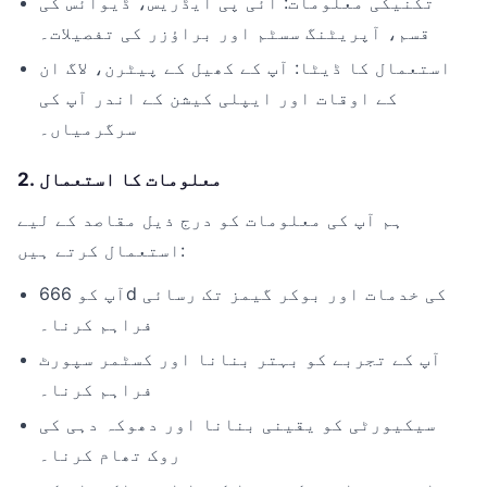
تکنیکی معلومات: آئی پی ایڈریس، ڈیوائس کی
قسم، آپریٹنگ سسٹم اور براؤزر کی تفصیلات۔
استعمال کا ڈیٹا: آپ کے کھیل کے پیٹرن، لاگ ان
کے اوقات اور ایپلی کیشن کے اندر آپ کی
سرگرمیاں۔
2. معلومات کا استعمال
ہم آپ کی معلومات کو درج ذیل مقاصد کے لیے
استعمال کرتے ہیں:
آپ کو 666d کی خدمات اور بوکر گیمز تک رسائی
فراہم کرنا۔
آپ کے تجربے کو بہتر بنانا اور کسٹمر سپورٹ
فراہم کرنا۔
سیکیورٹی کو یقینی بنانا اور دھوکہ دہی کی
روک تھام کرنا۔