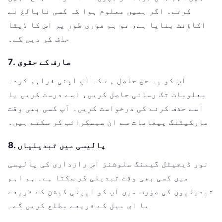
کرتے۔ اگر ہمیں معلوم ہوا کہ کسی نابالغ نے
اکاؤنٹ بنایا ہے، تو ہم فوری طور پر اس کا ڈیٹا
حذف کر دیں گے۔
7. صارف کے حقوق
آپ کو یہ حق حاصل ہے کہ آپ اپنی فراہم کردہ
معلومات تک رسائی حاصل کریں، اسے درست کریں یا
اسے حذف کرنے کی درخواست کریں۔ آپ کسی بھی وقت
مارکیٹنگ پیغامات سے ان سبسکرائب کر سکتے ہیں۔
8. پالیسی میں تبدیلیاں
نور ڈیجیٹل گیمنگ سلوشنز اس رازداری کی پالیسی
میں کسی بھی وقت تبدیلی کر سکتا ہے۔ ہم اہم
تبدیلیوں کی صورت میں آپ کو ایپلی کیشن کے ذریعے
یا ای میل کے ذریعے مطلع کریں گے۔